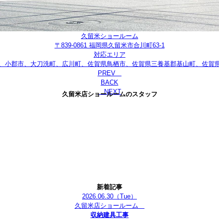
久留米ショールーム
〒839-0861 福岡県久留米市合川町63-1
対応エリア
、小郡市、大刀洗町、広川町、佐賀県鳥栖市、佐賀県三養基郡基山町、佐賀
PREV
BACK
NEXT
久留米店ショールームのスタッフ
新着記事
2026.06.30
（Tue）
久留米店ショールーム
収納建具工事