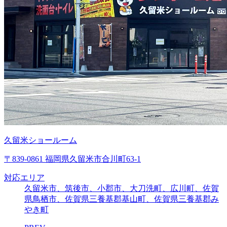
久留米ショールーム
〒839-0861 福岡県久留米市合川町63-1
対応エリア
久留米市、筑後市、小郡市、大刀洗町、広川町、佐賀
県鳥栖市、佐賀県三養基郡基山町、佐賀県三養基郡み
やき町