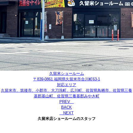
久留米ショールーム
〒839-0861 福岡県久留米市合川町63-1
対応エリア
久留米市、筑後市、小郡市、大刀洗町、広川町、佐賀県鳥栖市、佐賀県三養
基郡基山町、佐賀県三養基郡みやき町
PREV
BACK
NEXT
久留米店ショールームのスタッフ