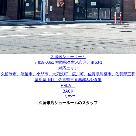
久留米ショールーム
〒839-0861 福岡県久留米市合川町63-1
対応エリア
久留米市、筑後市、小郡市、大刀洗町、広川町、佐賀県鳥栖市、佐賀県三養
基郡基山町、佐賀県三養基郡みやき町
PREV
BACK
NEXT
久留米店ショールームのスタッフ