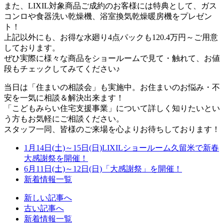
また、LIXIL対象商品ご成約のお客様には特典として、ガス
コンロや食器洗い乾燥機、浴室換気乾燥暖房機をプレゼン
ト！
上記以外にも、お得な水廻り4点パックも120.4万円～ご用意
しております。
ぜひ実際に様々な商品をショールームで見て・触れて、お値
段もチェックしてみてください♪
当日は「住まいの相談会」も実施中。お住まいのお悩み・不
安を一気に相談＆解決出来ます！
「こどもみらい住宅支援事業」について詳しく知りたいとい
う方もお気軽にご相談ください。
スタッフ一同、皆様のご来場を心よりお待ちしております！
1月14日(土)～15日(日)LIXILショールーム久留米で新春
大感謝祭を開催！
6月11日(土)～12日(日)「大感謝祭」を開催！
新着情報一覧
新しい記事へ
古い記事へ
新着情報一覧