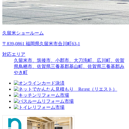
久留米ショールーム
〒839-0861 福岡県久留米市合川町63-1
対応エリア
久留米市、筑後市、小郡市、大刀洗町、広川町、佐賀
県鳥栖市、佐賀県三養基郡基山町、佐賀県三養基郡み
やき町