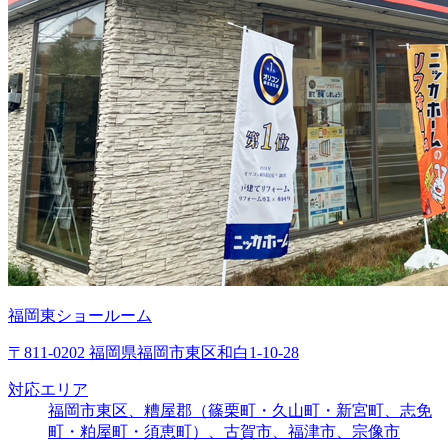
福岡東ショールーム
〒811-0202 福岡県福岡市東区和白1-10-28
対応エリア
福岡市東区、糟屋郡（篠栗町・久山町・新宮町、志免
町・粕屋町・須恵町）、古賀市、福津市、宗像市