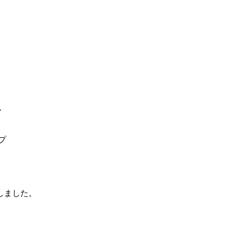
ム
）
プ
しました。