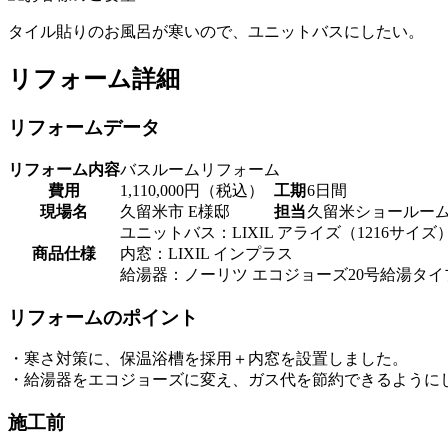
タイル貼りのお風呂が寒いので、ユニットバスにしたい。
リフォーム詳細
リフォームデータ
リフォーム内容
バスルームリフォーム
費用
1,110,000円（税込）
工期
6日間
現場名
久留米市 E様邸
担当
久留米ショールー
ユニットバス：LIXIL アライズ（1216サイズ
商品仕様
内窓：LIXIL インプラス
給湯器：ノーリツ エコジョーズ20号給湯タイ
リフォームのポイント
・寒さ対策に、保温浴槽を採用＋内窓を設置しました。
・給湯器をエコジョーズに変え、ガス代を節約できるように
施工前