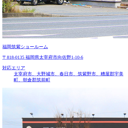
福岡筑紫ショールーム
〒818-0135 福岡県太宰府市向佐野1-10-6
対応エリア
太宰府市、大野城市、春日市、筑紫野市、糟屋郡宇美
町、朝倉郡筑前町