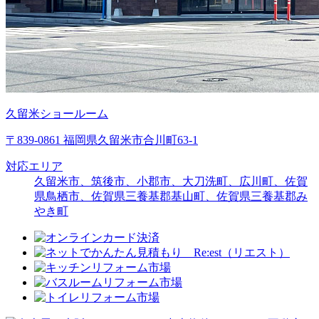
久留米ショールーム
〒839-0861 福岡県久留米市合川町63-1
対応エリア
久留米市、筑後市、小郡市、大刀洗町、広川町、佐賀
県鳥栖市、佐賀県三養基郡基山町、佐賀県三養基郡み
やき町