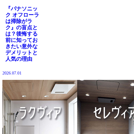
『パナソニッ
ク オフローラ
は掃除がラ
ク』の盲点と
は？後悔する
前に知ってお
きたい意外な
デメリットと
人気の理由
2026.07.01