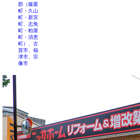
郡（篠栗
町・久山
町・新宮
町、志免
町・粕屋
町・須恵
町）、古
賀市、福
津市、宗
像市