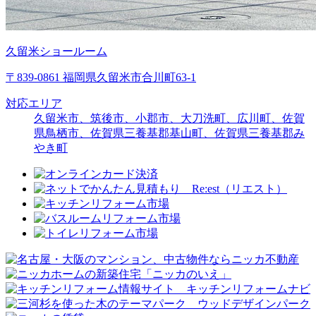
久留米ショールーム
〒839-0861 福岡県久留米市合川町63-1
対応エリア
久留米市、筑後市、小郡市、大刀洗町、広川町、佐賀
県鳥栖市、佐賀県三養基郡基山町、佐賀県三養基郡み
やき町