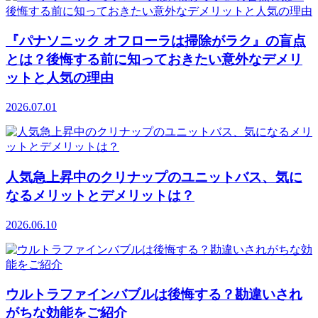
『パナソニック オフローラは掃除がラク』の盲点
とは？後悔する前に知っておきたい意外なデメリ
ットと人気の理由
2026.07.01
人気急上昇中のクリナップのユニットバス、気に
なるメリットとデメリットは？
2026.06.10
ウルトラファインバブルは後悔する？勘違いされ
がちな効能をご紹介