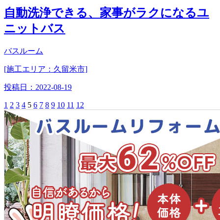
自動洗浄できる、家事がラクになるユ
ニットバス
バスルーム
[施工エリア：久留米市]
投稿日：
2022-08-19
1
2
3
4
5
6
7
8
9
10
11
12