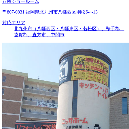
八幡ショールーム
〒807-0831 福岡県北九州市八幡西区則松6-4-13
対応エリア
北九州市（八幡西区・八幡東区・若松区）、鞍手郡、
遠賀郡、直方市、中間市