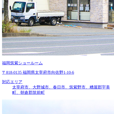
福岡筑紫ショールーム
〒818-0135 福岡県太宰府市向佐野1-10-6
対応エリア
太宰府市、大野城市、春日市、筑紫野市、糟屋郡宇美
町、朝倉郡筑前町