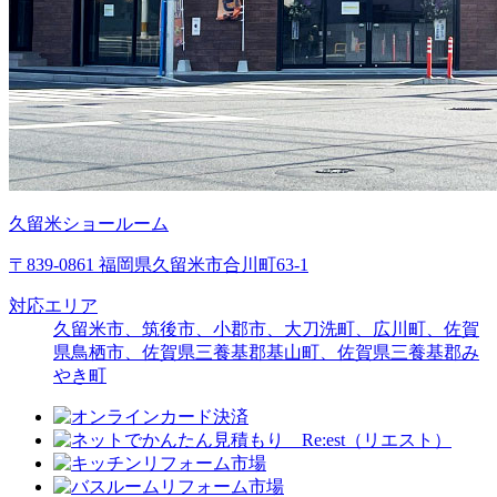
久留米ショールーム
〒839-0861 福岡県久留米市合川町63-1
対応エリア
久留米市、筑後市、小郡市、大刀洗町、広川町、佐賀
県鳥栖市、佐賀県三養基郡基山町、佐賀県三養基郡み
やき町