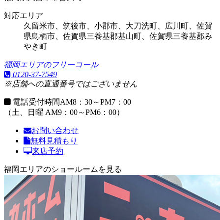
対応エリア
久留米市、筑後市、小郡市、大刀洗町、広川町、佐賀
県鳥栖市、佐賀県三養基郡基山町、佐賀県三養基郡み
やき町
福岡エリアのフリーコール
0120-37-7549
※店舗への直通番号ではございません
電話受付時間
AM8：30～PM7：00
（土、日曜 AM9：00～PM6：00）
お問い合わせ
無料見積もり
来店予約
福岡エリアのショールームを見る