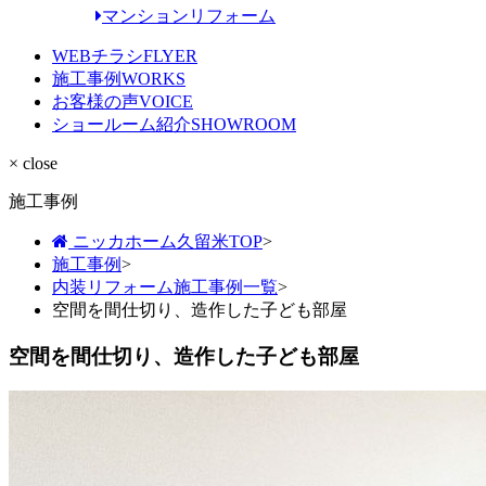
マンションリフォーム
WEBチラシ
FLYER
施工事例
WORKS
お客様の声
VOICE
ショールーム紹介
SHOWROOM
× close
施工事例
ニッカホーム久留米TOP
>
施工事例
>
内装リフォーム施工事例一覧
>
空間を間仕切り、造作した子ども部屋
空間を間仕切り、造作した子ども部屋