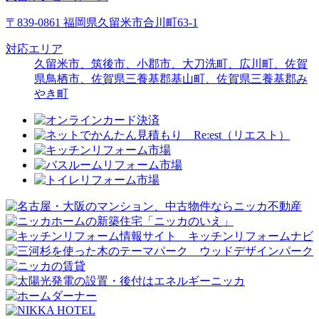
〒839-0861 福岡県久留米市合川町63-1
対応エリア
久留米市、筑後市、小郡市、大刀洗町、広川町、佐賀
県鳥栖市、佐賀県三養基郡基山町、佐賀県三養基郡み
やき町