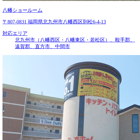
八幡ショールーム
〒807-0831 福岡県北九州市八幡西区則松6-4-13
対応エリア
北九州市（八幡西区・八幡東区・若松区）、鞍手郡、
遠賀郡、直方市、中間市