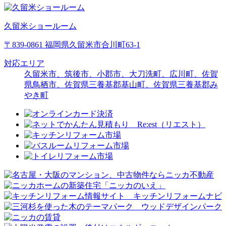
久留米ショールーム
〒839-0861 福岡県久留米市合川町63-1
対応エリア
久留米市、筑後市、小郡市、大刀洗町、広川町、佐賀
県鳥栖市、佐賀県三養基郡基山町、佐賀県三養基郡み
やき町