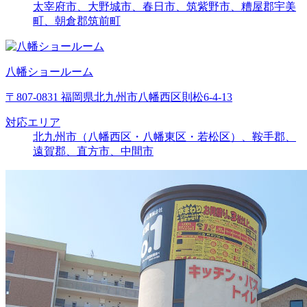
太宰府市、大野城市、春日市、筑紫野市、糟屋郡宇美
町、朝倉郡筑前町
八幡ショールーム
〒807-0831 福岡県北九州市八幡西区則松6-4-13
対応エリア
北九州市（八幡西区・八幡東区・若松区）、鞍手郡、
遠賀郡、直方市、中間市