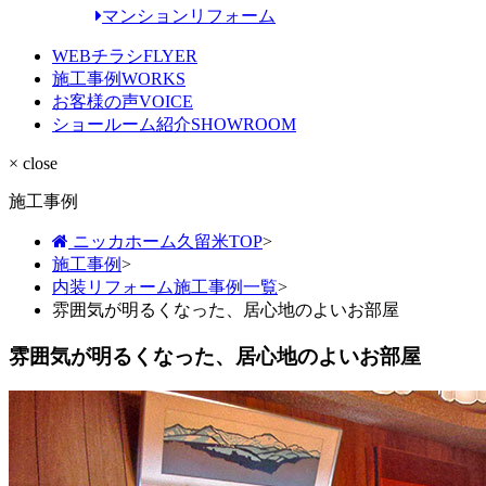
マンションリフォーム
WEBチラシ
FLYER
施工事例
WORKS
お客様の声
VOICE
ショールーム紹介
SHOWROOM
× close
施工事例
ニッカホーム久留米TOP
>
施工事例
>
内装リフォーム施工事例一覧
>
雰囲気が明るくなった、居心地のよいお部屋
雰囲気が明るくなった、居心地のよいお部屋