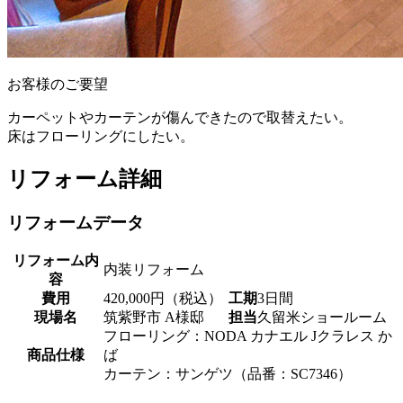
お客様のご要望
カーペットやカーテンが傷んできたので取替えたい。
床はフローリングにしたい。
リフォーム詳細
リフォームデータ
リフォーム内
内装リフォーム
容
費用
420,000円（税込）
工期
3日間
現場名
筑紫野市 A様邸
担当
久留米ショールーム
フローリング：NODA カナエル Jクラレス か
商品仕様
ば
カーテン：サンゲツ（品番：SC7346）