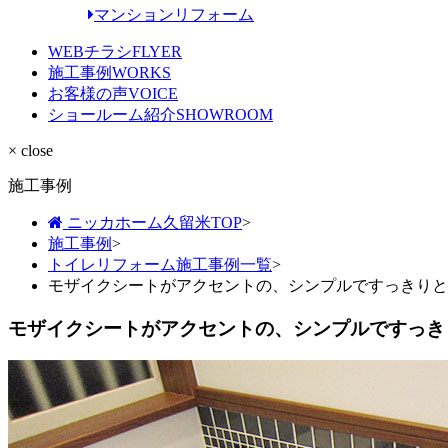
マンションリフォーム
WEBチラシ
FLYER
施工事例
WORKS
お客様の声
VOICE
ショールーム紹介
SHOWROOM
× close
施工事例
ニッカホーム久留米TOP
>
施工事例
>
トイレリフォーム施工事例一覧
>
モザイクシートがアクセントの、シンプルですっきりと
モザイクシートがアクセントの、シンプルですっき