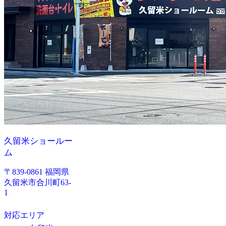
久留米ショールー
ム
〒839-0861 福岡県
久留米市合川町63-
1
対応エリア