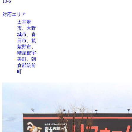
10-6
対応エリア
太宰府
市、大野
城市、春
日市、筑
紫野市、
糟屋郡宇
美町、朝
倉郡筑前
町