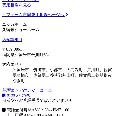
費用相場を見る
リフォーム市場費用相場ページへ
ニッカホーム
久留米ショールーム
店舗詳細
〒839-0861
福岡県久留米市合川町63-1
対応エリア
久留米市、筑後市、小郡市、大刀洗町、広川町、佐賀
県鳥栖市、佐賀県三養基郡基山町、佐賀県三養基郡み
やき町
福岡エリアのフリーコール
0120-37-7549
※店舗への直通番号ではございません
電話受付時間
AM8：30～PM7：00
（土、日曜 AM9：00～PM6：00）