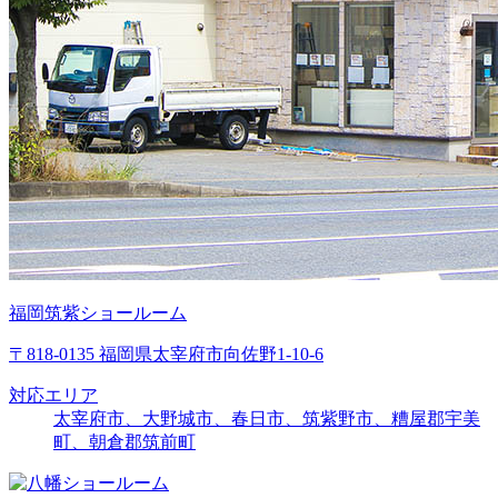
福岡筑紫ショールーム
〒818-0135 福岡県太宰府市向佐野1-10-6
対応エリア
太宰府市、大野城市、春日市、筑紫野市、糟屋郡宇美
町、朝倉郡筑前町