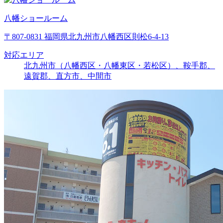
八幡ショールーム
〒807-0831 福岡県北九州市八幡西区則松6-4-13
対応エリア
北九州市（八幡西区・八幡東区・若松区）、鞍手郡、
遠賀郡、直方市、中間市