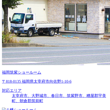
福岡筑紫ショールーム
〒818-0135 福岡県太宰府市向佐野1-10-6
対応エリア
太宰府市、大野城市、春日市、筑紫野市、糟屋郡宇美
町、朝倉郡筑前町