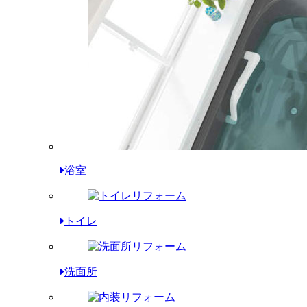
浴室
トイレ
洗面所