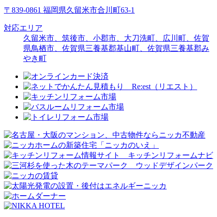
〒839-0861 福岡県久留米市合川町63-1
対応エリア
久留米市、筑後市、小郡市、大刀洗町、広川町、佐賀
県鳥栖市、佐賀県三養基郡基山町、佐賀県三養基郡み
やき町