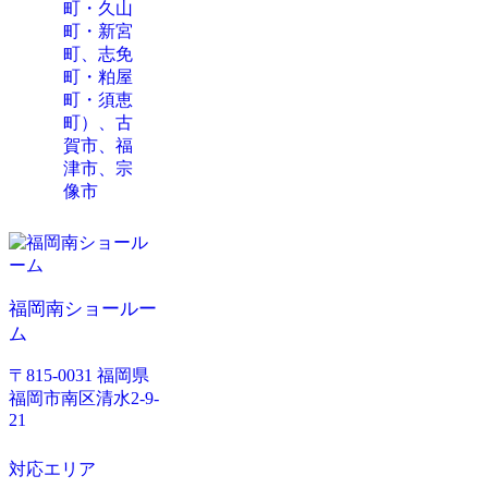
町・久山
町・新宮
町、志免
町・粕屋
町・須恵
町）、古
賀市、福
津市、宗
像市
福岡南ショールー
ム
〒815-0031 福岡県
福岡市南区清水2-9-
21
対応エリア