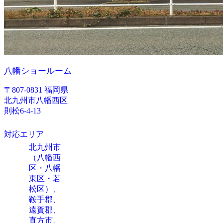
八幡ショールーム
〒807-0831 福岡県
北九州市八幡西区
則松6-4-13
対応エリア
北九州市
（八幡西
区・八幡
東区・若
松区）、
鞍手郡、
遠賀郡、
直方市、