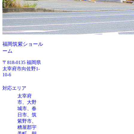
福岡筑紫ショール
ーム
〒818-0135 福岡県
太宰府市向佐野1-
10-6
対応エリア
太宰府
市、大野
城市、春
日市、筑
紫野市、
糟屋郡宇
美町、朝