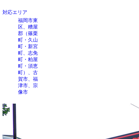
対応エリア
福岡市東
区、糟屋
郡（篠栗
町・久山
町・新宮
町、志免
町・粕屋
町・須恵
町）、古
賀市、福
津市、宗
像市