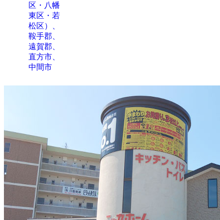
区・八幡
東区・若
松区）、
鞍手郡、
遠賀郡、
直方市、
中間市