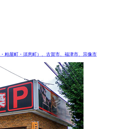
・粕屋町・須恵町）、古賀市、福津市、宗像市