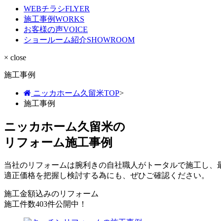
WEBチラシ
FLYER
施工事例
WORKS
お客様の声
VOICE
ショールーム紹介
SHOWROOM
× close
施工事例
ニッカホーム久留米TOP
>
施工事例
ニッカホーム久留米の
リフォーム施工事例
当社のリフォームは腕利きの自社職人がトータルで施工し、
適正価格を把握し検討する為にも、ぜひご確認ください。
施工金額込みのリフォーム
施工件数
403件
公開中！