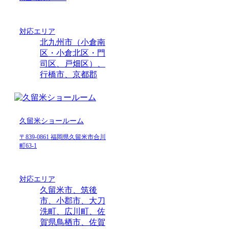
対応エリア
北九州市（小倉南
区・小倉北区・門
司区、戸畑区）、
行橋市、京都郡
久留米ショールーム
〒839-0861 福岡県久留米市合川
町63-1
対応エリア
久留米市、筑後
市、小郡市、大刀
洗町、広川町、佐
賀県鳥栖市、佐賀