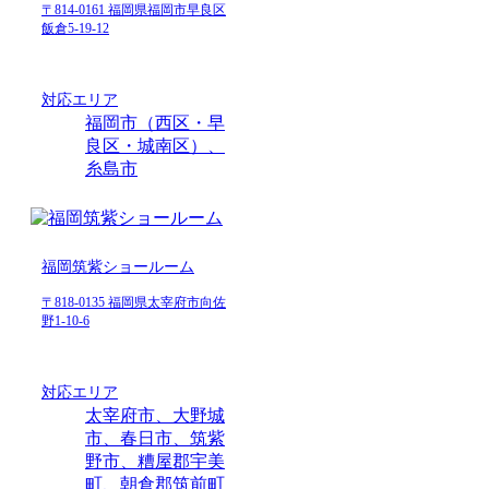
〒814-0161 福岡県福岡市早良区
飯倉5-19-12
対応エリア
福岡市（西区・早
良区・城南区）、
糸島市
福岡筑紫ショールーム
〒818-0135 福岡県太宰府市向佐
野1-10-6
対応エリア
太宰府市、大野城
市、春日市、筑紫
野市、糟屋郡宇美
町、朝倉郡筑前町