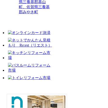
県三養基郡基山
町、佐賀県三養基
郡みやき町