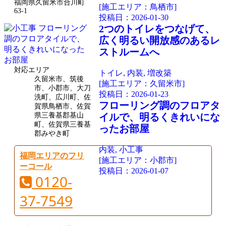
福岡県久留米市合川町
[施工エリア：鳥栖市]
63-1
投稿日：
2026-01-30
2つのトイレをつなげて、
広く明るい開放感のあるレ
ストルームへ
対応エリア
トイレ, 内装, 増改築
久留米市、筑後
[施工エリア：久留米市]
市、小郡市、大刀
投稿日：
2026-01-23
洗町、広川町、佐
フローリング調のフロアタ
賀県鳥栖市、佐賀
県三養基郡基山
イルで、明るくきれいにな
町、佐賀県三養基
ったお部屋
郡みやき町
内装, 小工事
福岡エリアのフリ
[施工エリア：小郡市]
ーコール
投稿日：
2026-01-07
0120-
37-7549