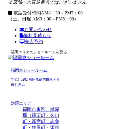
※店舗への直通番号ではございません
電話受付時間
AM8：30～PM7：00
（土、日曜 AM9：00～PM6：00）
お問い合わせ
無料見積もり
来店予約
福岡エリアのショールームを見る
福岡東ショールーム
〒811-0202 福岡県福岡市東区和
白1-10-28
対応エリア
福岡市東区、糟屋
郡（篠栗町・久山
町・新宮町、志免
町・粕屋町・須恵