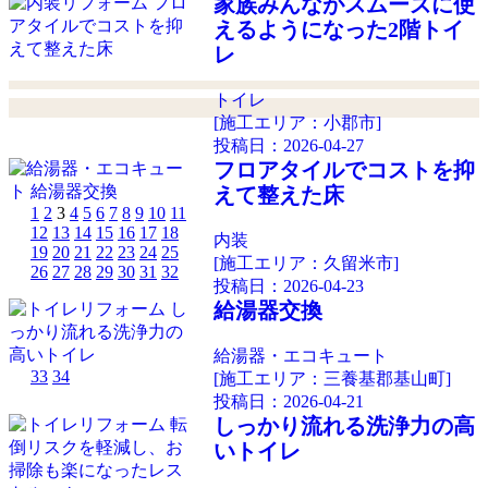
家族みんながスムーズに使
えるようになった2階トイ
レ
トイレ
[施工エリア：小郡市]
投稿日：
2026-04-27
フロアタイルでコストを抑
えて整えた床
1
2
3
4
5
6
7
8
9
10
11
12
13
14
15
16
17
18
内装
19
20
21
22
23
24
25
[施工エリア：久留米市]
26
27
28
29
30
31
32
投稿日：
2026-04-23
給湯器交換
給湯器・エコキュート
33
34
[施工エリア：三養基郡基山町]
投稿日：
2026-04-21
しっかり流れる洗浄力の高
いトイレ