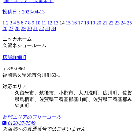
[施工エリア：久留米市]
投稿日：
2023-04-13
1
2
3
4
5
6
7
8
9
10
11
12
13
14
15
16
17
18
19
20
21
22
23
24
25
26
27
28
29
30
31
32
33
34
ニッカホーム
久留米ショールーム
店舗詳細
〒839-0861
福岡県久留米市合川町63-1
対応エリア
久留米市、筑後市、小郡市、大刀洗町、広川町、佐賀
県鳥栖市、佐賀県三養基郡基山町、佐賀県三養基郡み
やき町
福岡エリアのフリーコール
0120-37-7549
※店舗への直通番号ではございません