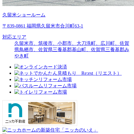
久留米ショールーム
〒839-0861 福岡県久留米市合川町63-1
対応エリア
久留米市、筑後市、小郡市、大刀洗町、広川町、佐賀
県鳥栖市、佐賀県三養基郡基山町、佐賀県三養基郡み
やき町