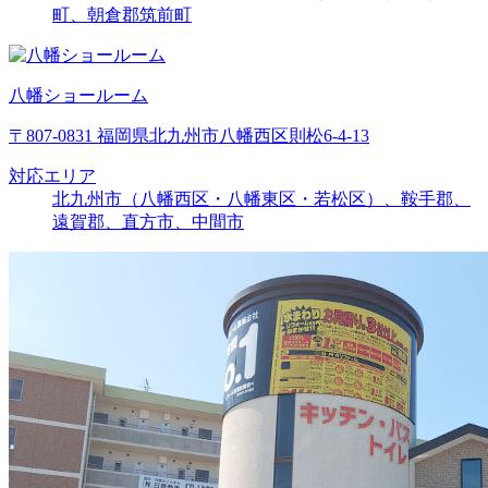
町、朝倉郡筑前町
八幡ショールーム
〒807-0831 福岡県北九州市八幡西区則松6-4-13
対応エリア
北九州市（八幡西区・八幡東区・若松区）、鞍手郡、
遠賀郡、直方市、中間市